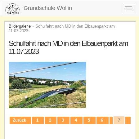
Grundschule Wollin
Toggl
navig
Bildergalerie
» Schulfahrt nach MD in den Elbauenparkt am
11.07.2023
Schulfahrt nach MD in den Elbauenparkt am
11.07.2023
Zurück
1
2
3
4
5
6
7