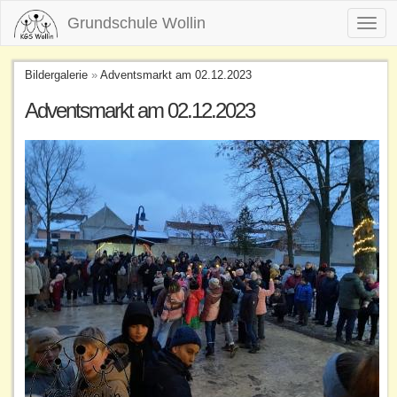
Grundschule Wollin
Toggl
navig
Bildergalerie
»
Adventsmarkt am 02.12.2023
Adventsmarkt am 02.12.2023